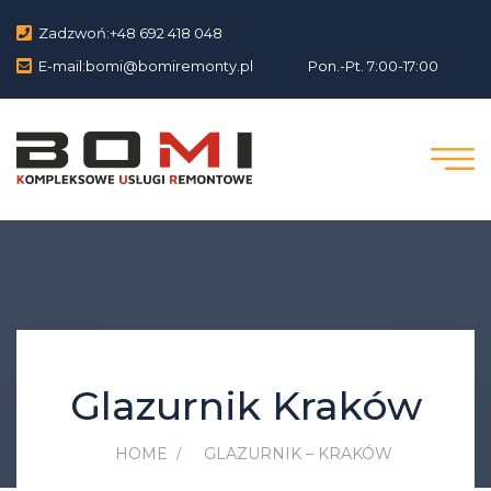
Zadzwoń:
+48 692 418 048
E-mail:
bomi@bomiremonty.pl
Pon.-Pt. 7:00-17:00
Glazurnik Kraków
HOME
GLAZURNIK – KRAKÓW