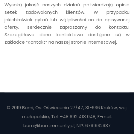
Wysoką jakość naszych działań potwierdzają opinie
setek zadowolonych klientów. W przypadku
jakichkolwiek pytań lub wątpliwości co do opisywanej
oferty, serdecznie zapraszamy do kontaktu.
Szczegółowe dane kontaktowe dostępne są w
zakładce “Kontakt” na naszej stronie internetowej.
© 2019 Bomi, Os. Oświecenia 27/47, 31-636 Kraków, woj.
małopolskie, Tel:
+48 692 418 048
, E-mail:
bomi@bomiremonty.pl
, NIP: 6791932937