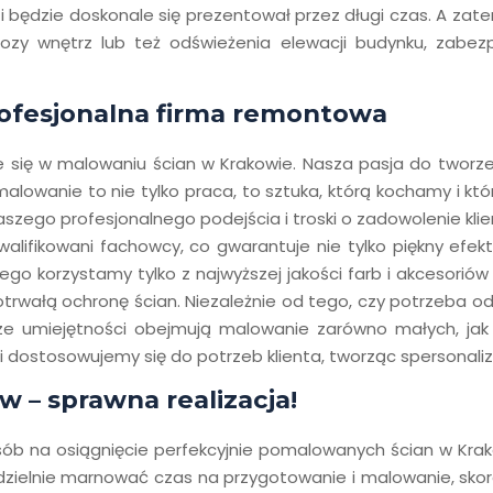
 i będzie doskonale się prezentował przez długi czas. A za
zy wnętrz lub też odświeżenia elewacji budynku, zabezpi
rofesjonalna firma remontowa
e się w malowaniu ścian w Krakowie. Nasza pasja do tworze
s malowanie to nie tylko praca, to sztuka, którą kochamy i 
aszego profesjonalnego podejścia i troski o zadowolenie kli
alifikowani fachowcy, co gwarantuje nie tylko piękny efekt
tego korzystamy tylko z najwyższej jakości farb i akcesori
otrwałą ochronę ścian. Niezależnie od tego, czy potrzeba o
sze umiejętności obejmują malowanie zarówno małych, jak 
i dostosowujemy się do potrzeb klienta, tworząc spersonali
 – sprawna realizacja!
sób na osiągnięcie perfekcyjnie pomalowanych ścian w Krako
modzielnie marnować czas na przygotowanie i malowanie, sk