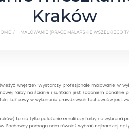
Kraków
HOME
MALOWANIE (PRACE MALARSKIE WSZELKIEGO TY
wieżyć wnętrze? Wystarczy profesjonale malowanie w wyko
nowej farby na ścianie i sufitach jest zadaniem banalnie
fekt końcowy w wykonaniu prawdziwych fachowców jest zwy
raków) to nie tylko położenie emalii czy farby na wybraną po
ków. Fachowcy pomogą nam również wybrać najbardziej opt