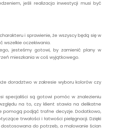
eniem, jeśli realizacja inwestycji musi być
 charakteru i sprawienie, że wszyscy będą się w
ć wszelkie oczekiwania.
wego, jesteśmy gotowi, by zamienić plany w
trzeń mieszkania w coś wyjątkowego.
akże doradztwo w zakresie wyboru kolorów czy
i specjaliści są gotowi pomóc w znalezieniu
względu na to, czy klient stawia na delikatne
ie pomogą podjąć trafne decyzje. Dodatkowo,
zące trwałości i łatwości pielęgnacji. Dzięki
a i dostosowana do potrzeb, a malowanie ścian