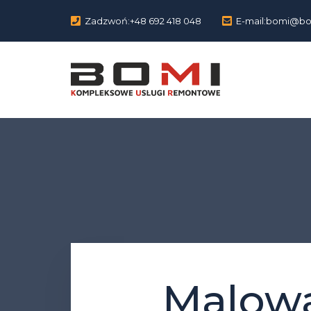
Zadzwoń:
+48 692 418 048
E-mail:
bomi@bom
Malowa