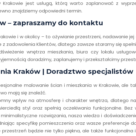
 Krakowie jest usługą, którą warto zaplanować z wyprzedz
pewno znajdziemy odpowiedni termin.
w – zapraszamy do kontaktu
kowie i w okolicy – to ożywianie przestrzeni, nadawanie jej
e z zadowolenia Klientów, dlatego zawsze staramy się spełni
dświeżenie wnętrza mieszkania, biura czy lokalu usługo
zyjemnością doradzimy, zaplanujemy i przekształcimy przes
nia Kraków | Doradztwo specjalistów
fesjonalne malowanie ścian i mieszkania w Krakowie, ale t
owo mają się znaleźć.
omny wpływ na atmosferę i charakter wnętrza, dlatego nas
erciedlą styl oraz spełnią oczekiwania funkcjonalne. Bez 
 minimalistyczne rozwiązania, nasza wiedza i doświadczen
ając specyfikę pomieszczenia oraz wasze preferencje dotyc
przestrzeń będzie nie tylko piękna, ale także funkcjonaln