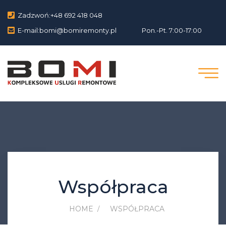
Zadzwoń:
+48 692 418 048
E-mail:
bomi@bomiremonty.pl
Pon.-Pt. 7:00-17:00
Współpraca
HOME
WSPÓŁPRACA