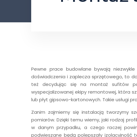
Pewne prace budowlane bywają niezwykle 
doświadczenia i zaplecza sprzętowego, to d
też decydując się na montaż sufitów 
wyspecjalizowanej ekipy remontowej, która s
lub płyt gipsowo-kartonowych. Takie usługi pr
Zanim zajmiemy się instalacją tworzymy s
pomiarów. Dzięki temu wiemy, jaki rodzaj prof
w danym przypadku, a czego raczej powin
podwieszane będą polepszały izolacyjność te