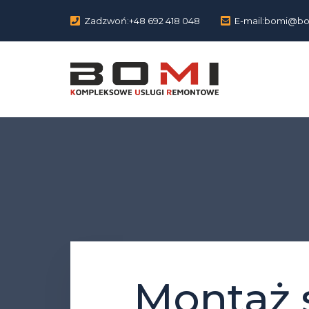
Zadzwoń:
+48 692 418 048
E-mail:
bomi@bom
Montaż 