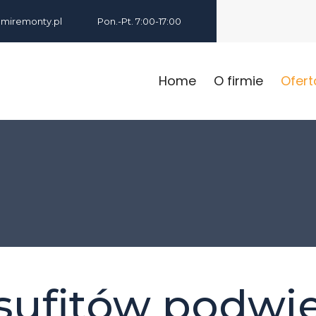
iremonty.pl
Pon.-Pt. 7:00-17:00
Home
O firmie
Ofert
sufitów podwi