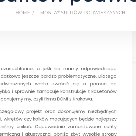
HOME
MONTAŻ SUFITÓW PODWIESZANYCH
czasochłonne, a jeśli nie mamy odpowiedniego
odatkowo jeszcze bardzo problematyczne. Dlatego
podwieszanych warto zwrócić się o pomoc do
zybko i sprawnie zamocuje konstrukcje z kasetonów
oponujemy my, czyli firma BOMI z Krakowa.
zczegółowy projekt oraz dokonujemy niezbędnych
ili, wkrętów czy kołków mocujących będzie najlepszy
niśmy unikać. Odpowiednio zamontowane sufity
rmiczną i akustyczną, obniżą zbyt wysokie stropy